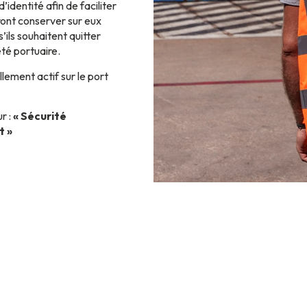
identité afin de faciliter
ront conserver sur eux
ils souhaitent quitter
té portuaire.
lement actif sur le port
r :
« Sécurité
t »