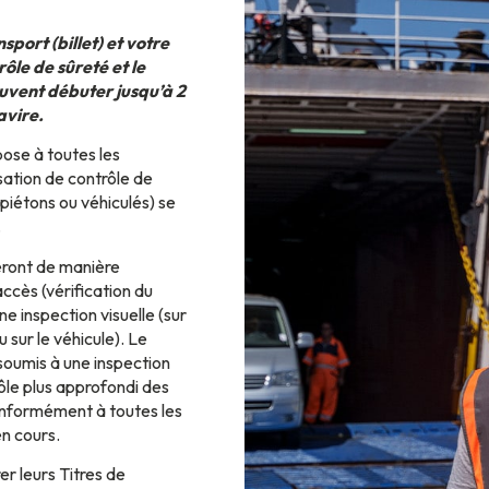
port (billet) et votre
rôle de sûreté et le
uvent débuter jusqu’à 2
avire.
pose à toutes les
isation de contrôle de
(piétons ou véhiculés) se
.
ront de manière
ccès (vérification du
ne inspection visuelle (sur
 sur le véhicule). Le
soumis à une inspection
rôle plus approfondi des
onformément à toutes les
en cours.
r leurs Titres de