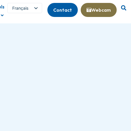
ls
Français
Contact
Webcam
English (UK)